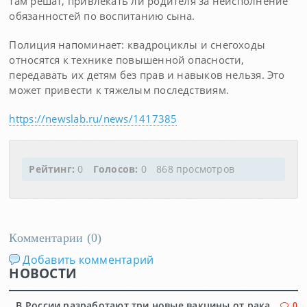
там решат, привлекать ли родителя за неисполнение
обязанностей по воспитанию сына.
Полиция напоминает: квадроциклы и снегоходы
относятся к технике повышенной опасности,
передавать их детям без прав и навыков нельзя. Это
может привести к тяжелым последствиям.
https://newslab.ru/news/1417385
Рейтинг:
0
Голосов:
0
868 просмотров
Комментарии (
0
)
Добавить комментарий
НОВОСТИ
В России разработают три новые вакцины от рака
0