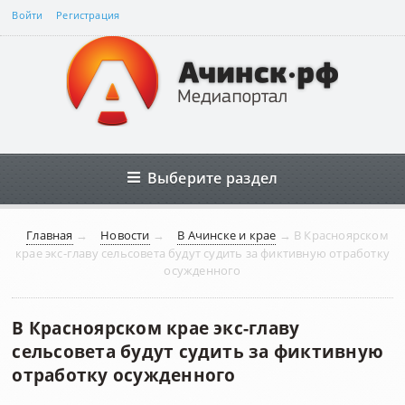
Войти
Регистрация
Выберите раздел
Главная
→
Новости
→
В Ачинске и крае
→
В Красноярском
крае экс-главу сельсовета будут судить за фиктивную отработку
осужденного
В Красноярском крае экс-главу
сельсовета будут судить за фиктивную
отработку осужденного