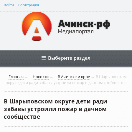
Войти
Регистрация
Выберите раздел
Главная
→
Новости
→
В Ачинске и крае
→
В Шарыповском
округе дети ради забавы устроили пожар в дачном сообществе
В Шарыповском округе дети ради
забавы устроили пожар в дачном
сообществе