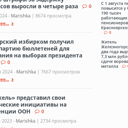
С 1 августа 
сов выросли в четыре раза
0
повысится у
190 тысяч
024 -
Marishka
| 8674 просмотра
работающих
пенсионеров
ее...
Красноярско
0
рский избирком получил
Житель
Железногорс
партию бюллетеней для
два года вы
ания на выборах президента
7,3 млн рубл
сдаче воров
0
металла
 2024 -
Marishka
| 7667 просмотров
ее...
ель» представил свои
ческие инициативы на
енции ООН
0
 2023 -
Marishka
| 2734 просмотра