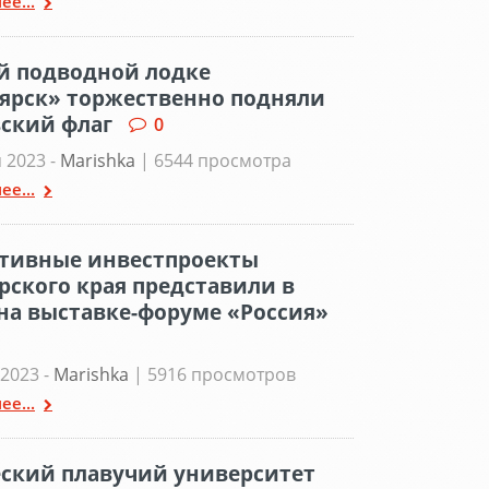
ее...
й подводной лодке
ярск» торжественно подняли
ский флаг
0
 2023 -
Marishka
| 6544 просмотра
ее...
тивные инвестпроекты
рского края представили в
на выставке-форуме «Россия»
2023 -
Marishka
| 5916 просмотров
ее...
ский плавучий университет