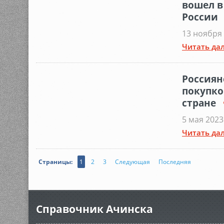
вошел в
России
13 ноября 
Читать дал
Россиян
покупко
стране
5 мая 2023
Читать дал
Страницы:
1
2
3
Следующая
Последняя
Справочник Ачинска