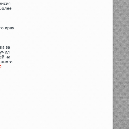
пенсия
 более
го края
ка за
ручил
ей на
анного
0