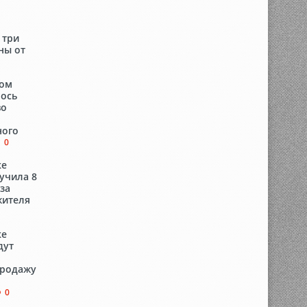
 три
ны от
ком
лось
во
ного
0
ке
учила 8
за
жителя
ке
дут
продажу
0