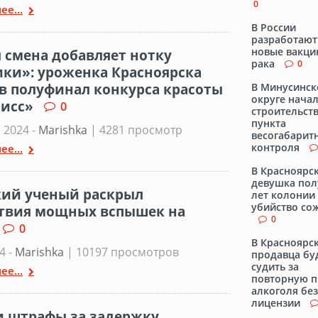
0
ее...
В России
разработают
новые вакци
 смена добавляет нотку
рака
0
ки»: уроженка Красноярска
в полуфинал конкурса красоты
В Минусинс
округе нача
исс»
0
строительст
пункта
 2024 -
Marishka
| 4281 просмотр
весогабарит
контроля
ее...
В Красноярс
девушка пол
ий ученый раскрыл
лет колонии 
убийство со
твия мощных вспышек на
0
0
В Красноярс
4 -
Marishka
| 10197 просмотров
продавца бу
судить за
ее...
повторную 
алкоголя без
лицензии
и штрафы за задержку