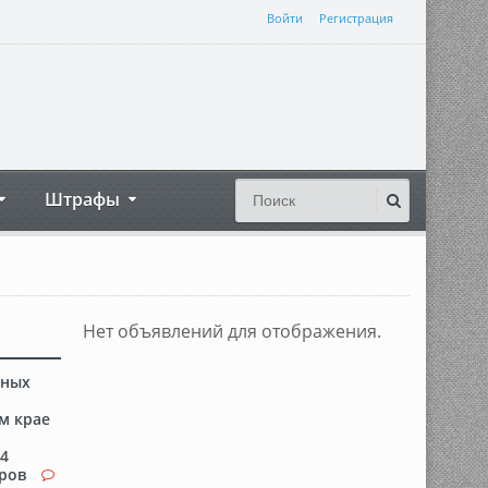
Войти
Регистрация
Штрафы
Нет объявлений для отображения.
сных
м крае
84
аров