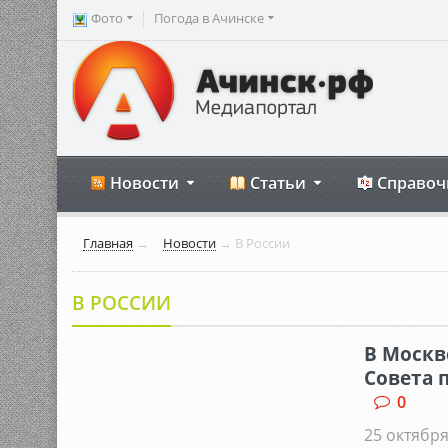
Фото
Погода в Ачинске
Новости
Статьи
Справоч
Главная
→
Новости
→
В России
В РОССИИ
В Москв
Совета 
0
25 октября