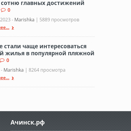
 сотню главных достижений
0
2023 -
Marishka
| 5889 просмотров
ее...
е стали чаще интересоваться
й жилья в популярной пляжной
0
 -
Marishka
| 8264 просмотра
ее...
Ачинск.рф