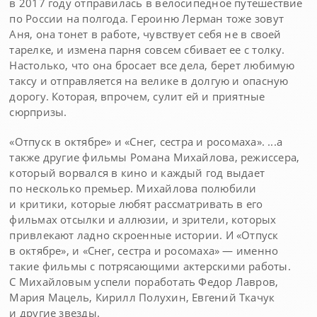
в 2017 году отправилась в велосипедное путешествие
по России на полгода. Героиню Лерман тоже зовут
Аня, она тонет в работе, чувствует себя не в своей
тарелке, и измена парня совсем сбивает ее с толку.
Настолько, что она бросает все дела, берет любимую
таксу и отправляется на велике в долгую и опасную
дорогу. Которая, впрочем, сулит ей и приятные
сюрпризы.
«Отпуск в октябре» и «Снег, сестра и росомаха». ...а
также другие фильмы Романа Михайлова, режиссера,
который ворвался в кино и каждый год выдает
по несколько премьер. Михайлова полюбили
и критики, которые любят рассматривать в его
фильмах отсылки и аллюзии, и зрители, которых
привлекают ладно скроенные истории. И «Отпуск
в октябре», и «Снег, сестра и росомаха» — именно
такие фильмы с потрясающими актерскими работы.
С Михайловым успели поработать Федор Лавров,
Мария Мацель, Кирилл Полухин, Евгений Ткачук
и другие звезды.