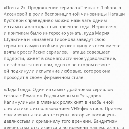
«Почка-2». Продолжение сериала «Почка» с Любовью
Аксеновой в роли беспринципной чиновницы Наташи
Кустовой справедливо можно называть одним
из самых долгожданных проектов года. И зрителям,
и критикам было интересно узнать, куда Мария
Шульгина и Елизавета Тихонова заведут свою
героиню, самую необычную женщину из всех вместе
взятых российских сериалов. Наташа совершает
подлости, живет в свое эгоистичное удовольствие,
не заботится ни о ком, однако во втором сезоне
ей подкинули испытание любовью, которое она
проходит в своем фирменном стиле.
«Лада Голд». Один из самых драйвовых сериалов
сезона с Романом Евдокимовым и Эльдаром
Калимулиным в главных ролях снят в необычной
стилистике с использованием VHS-фильтров. Причем
стилизованы только те сцены, которые посвящены
девяностым и криминалу того времени. Бандитизм
девяностых откликается и во времени нашем, из этого